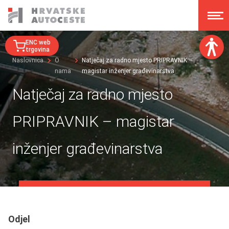
ENC web
trgovina
Naslovnica
O
Natječaj za radno mjesto PRIPRAVNIK –
nama
magistar inženjer građevinarstva
Veličina fonta:
A
A
Natječaj za radno mjesto
A
A
Disleksija:
PRIPRAVNIK – magistar
Kontrast:
inženjer građevinarstva
Poništi izmjene
Odjel