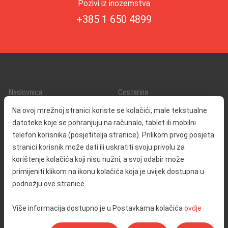
Pozivi iz inozemstva
+385 1 650 4899
Naslovnica
Cestarina
O nama
Promet i sigurnost
Na ovoj mrežnoj stranici koriste se kolačići, male tekstualne
Kontakt
Servisne informacije
datoteke koje se pohranjuju na računalo, tablet ili mobilni
Reklamacija
telefon korisnika (posjetitelja stranice). Prilikom prvog posjeta
stranici korisnik može dati ili uskratiti svoju privolu za
korištenje kolačića koji nisu nužni, a svoj odabir može
Javna nabava
Izjava o pristupačnosti
primijeniti klikom na ikonu kolačića koja je uvijek dostupna u
Odnosi s javnošću
Pravo na pristup informacijama
podnožju ove stranice.
Društvena odgovornost
Politika privatnosti
Više informacija dostupno je u Postavkama kolačića
ovdje
Postavke kolačića