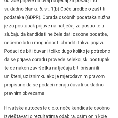
obrade prijave na ovaj natječaj za posao, i to
sukladno članku 6. st. 1(b) Opće uredbe o zaštiti
podataka (GDPR). Obrada osobnih podataka nužna
je za postupak prijave na natječaj za posao te u
slučaju da kandidati ne žele dati osobne podatke,
nećemo biti u mogućnosti obraditi takvu prijavu.
Podaci će biti čuvani toliko dugo koliko je potrebno
da se prijava obradi i provede selekcijski postupak
te će nakon završetka natječaja biti brisani ili
uništeni, uz iznimku ako je mjerodavnim pravom
propisano da se podaci moraju čuvati sukladno
pravnim obvezama.
Hrvatske autoceste d.o.o. neće kandidate osobno
izvještavati o rezultatima odabira, osim onih koje