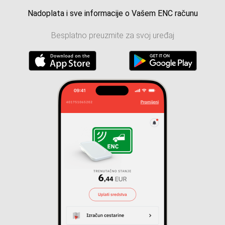
Nadoplata i sve informacije o Vašem ENC računu
Besplatno preuzmite za svoj uređaj