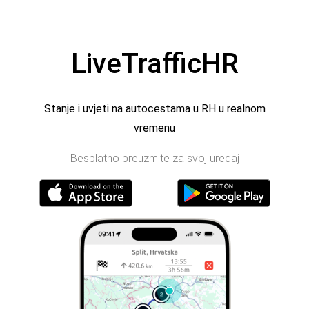
LiveTrafficHR
Stanje i uvjeti na autocestama u RH u realnom
vremenu
Besplatno preuzmite za svoj uređaj