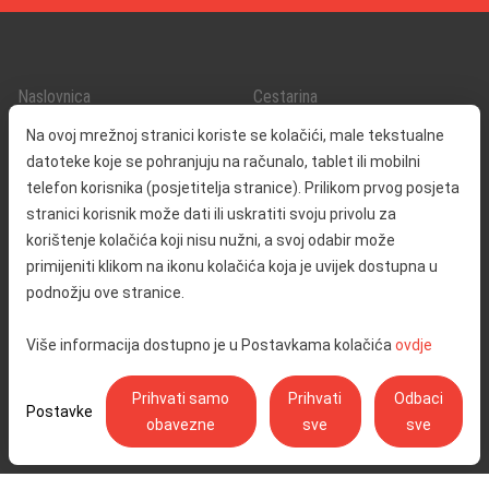
Naslovnica
Cestarina
O nama
Promet i sigurnost
Na ovoj mrežnoj stranici koriste se kolačići, male tekstualne
Kontakt
Servisne informacije
datoteke koje se pohranjuju na računalo, tablet ili mobilni
Reklamacija
telefon korisnika (posjetitelja stranice). Prilikom prvog posjeta
stranici korisnik može dati ili uskratiti svoju privolu za
korištenje kolačića koji nisu nužni, a svoj odabir može
Javna nabava
Izjava o pristupačnosti
primijeniti klikom na ikonu kolačića koja je uvijek dostupna u
Odnosi s javnošću
Pravo na pristup informacijama
podnožju ove stranice.
Društvena odgovornost
Politika privatnosti
Više informacija dostupno je u Postavkama kolačića
ovdje
Postavke kolačića
Prihvati samo
Prihvati
Odbaci
Postavke
obavezne
sve
sve
Ulica Stjepana Širole 4, 10 000 Zagreb - Hrvatske autoceste d.o.o.,