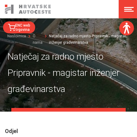
ENC web
trgovina
Naslovnica
O
Natječaj za radno mjesto Pripravnik - magistar
nama
inženjer građevinarstva
Veličina fonta:
A
A
Natječaj za radno mjesto
A
A
Disleksija:
Pripravnik - magistar inženjer
Kontrast:
građevinarstva
Poništi izmjene
Odjel