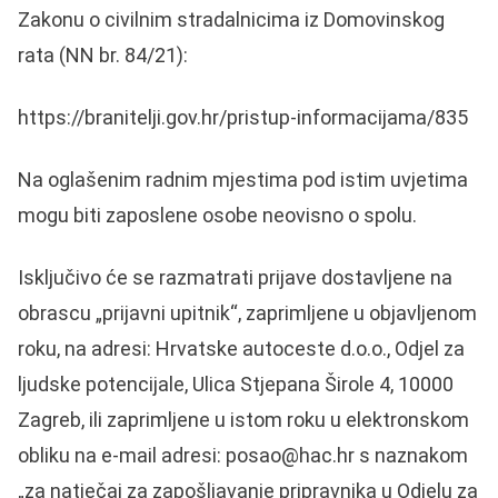
Zakonu o civilnim stradalnicima iz Domovinskog
rata (NN br. 84/21):
https://branitelji.gov.hr/pristup-informacijama/835
Na oglašenim radnim mjestima pod istim uvjetima
mogu biti zaposlene osobe neovisno o spolu.
Isključivo će se razmatrati prijave dostavljene na
obrascu „prijavni upitnik“, zaprimljene u objavljenom
roku, na adresi: Hrvatske autoceste d.o.o., Odjel za
ljudske potencijale, Ulica Stjepana Širole 4, 10000
Zagreb, ili zaprimljene u istom roku u elektronskom
obliku na e-mail adresi:
posao@hac.hr
s naznakom
„za natječaj za zapošljavanje pripravnika u Odjelu za