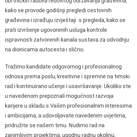
obrtničkih radova redovitog održavanja građevina,
kako se provode godišnji pregledi cestovnih
građevina i izrađuju izvještaji s pregleda, kako se
prati izvršenje ugovorenih usluga kontrole
ispravnosti zatvorenih kanala sustava za odvodnju
na dionicama autocesta i slično.
Tražimo kandidate odgovornog i profesionalnog
odnosa prema poslu, kreativne i spremne na timski
rad i kontinuirano učenje i usavršavanje. Ukoliko ste
u navedenom prepoznali mogućnost razvoja
karijere u skladu s Vašim profesionalnim interesima
i ambicijama, a udovoljavate navedenim uvjetima,
pridružite se našem timu. Nudimo rad na
zanimljivim projektima, ugodnu radnu okolinu,