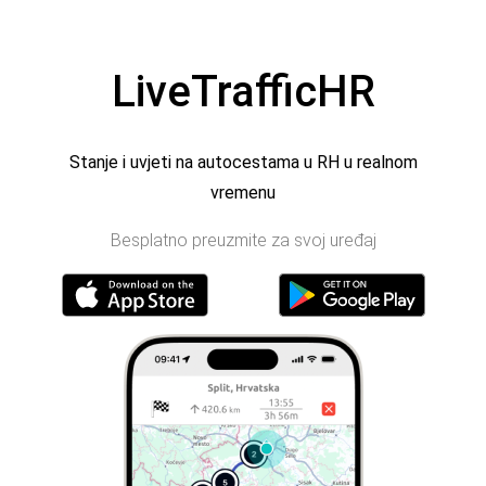
LiveTrafficHR
Stanje i uvjeti na autocestama u RH u realnom
vremenu
Besplatno preuzmite za svoj uređaj