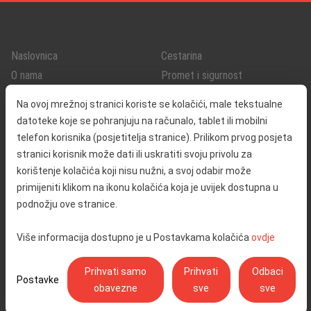
Naslovnica
Cestarina
O nama
Promet i sigurnost
Kontakt
Servisne informacije
Na ovoj mrežnoj stranici koriste se kolačići, male tekstualne
Reklamacija
datoteke koje se pohranjuju na računalo, tablet ili mobilni
telefon korisnika (posjetitelja stranice). Prilikom prvog posjeta
stranici korisnik može dati ili uskratiti svoju privolu za
Javna nabava
Izjava o pristupačnosti
korištenje kolačića koji nisu nužni, a svoj odabir može
Odnosi s javnošću
Pravo na pristup informacijama
primijeniti klikom na ikonu kolačića koja je uvijek dostupna u
Društvena odgovornost
Politika privatnosti
podnožju ove stranice.
Postavke kolačića
Više informacija dostupno je u Postavkama kolačića
ovdje
Prihvati samo
Prihvati
Odbaci
Postavke
obavezne
sve
sve
Ulica Stjepana Širole 4, 10 000 Zagreb - Hrvatske autoceste d.o.o.,