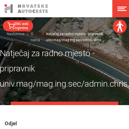
ENC web
trgovina
Naslovnica
O
Natječaj za radno mjesto - pripravnik
nama
univ.mag/mag.ing.sec/admin.chris.
Veličina fonta:
A
A
Natječaj za radno mjesto -
A
A
Disleksija:
pripravnik
Kontrast:
univ.mag/mag.ing.sec/admin.chris
Poništi izmjene
Odjel