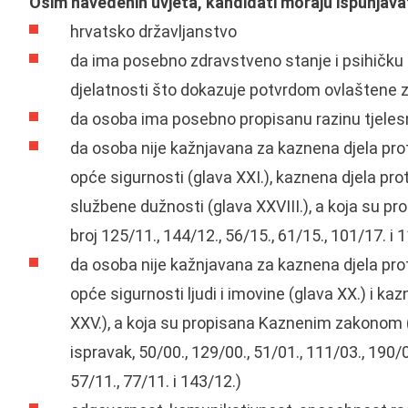
Osim navedenih uvjeta, kandidati moraju ispunjavat
hrvatsko državljanstvo
da ima posebno zdravstveno stanje i psihičku
djelatnosti što dokazuje potvrdom ovlaštene
da osoba ima posebno propisanu razinu tjeles
da osoba nije kažnjavana za kaznena djela protiv
opće sigurnosti (glava XXI.), kaznena djela prot
službene dužnosti (glava XXVIII.), a koja su
broj 125/11., 144/12., 56/15., 61/15., 101/17. i 
da osoba nije kažnjavana za kaznena djela protiv
opće sigurnosti ljudi i imovine (glava XX.) i ka
XXV.), a koja su propisana Kaznenim zakonom (
ispravak, 50/00., 129/00., 51/01., 111/03., 190/0
57/11., 77/11. i 143/12.)