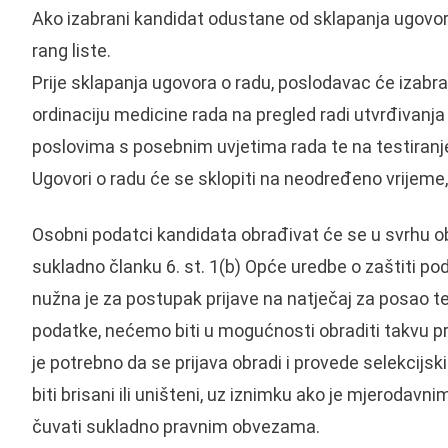
Ako izabrani kandidat odustane od sklapanja ugovora 
rang liste.
Prije sklapanja ugovora o radu, poslodavac će izabra
ordinaciju medicine rada na pregled radi utvrđivanj
poslovima s posebnim uvjetima rada te na testiranje
Ugovori o radu će se sklopiti na neodređeno vrijeme,
Osobni podatci kandidata obrađivat će se u svrhu obr
sukladno članku 6. st. 1(b) Opće uredbe o zaštiti 
nužna je za postupak prijave na natječaj za posao te
podatke, nećemo biti u mogućnosti obraditi takvu prij
je potrebno da se prijava obradi i provede selekcijs
biti brisani ili uništeni, uz iznimku ako je mjeroda
čuvati sukladno pravnim obvezama.