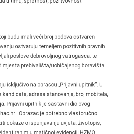
a u timu, spretnost, požrtvovnost
oji budu imali veći broj bodova ostvaren
javanju ostvaruju temeljem pozitivnih pravnih
vljali poslove dobrovoljnog vatrogasca, te
d mjesta prebivališta/uobičajenog boravišta
ju isključivo na obrascu „Prijavni upitnik“. U
 kandidata, adresa stanovanja, broj mobitela,
a. Prijavni upitnik je sastavni dio ovog
hac.hr . Obrazac je potrebno vlastoručno
ožiti dokaze o ispunjavanju uvjeta: životopis,
identiranim u matičnoj evidenciji HZMO,