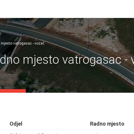
o mjesto vatrogasac - vozač
adno mjesto vatrogasac -
Odjel
Radno mjesto