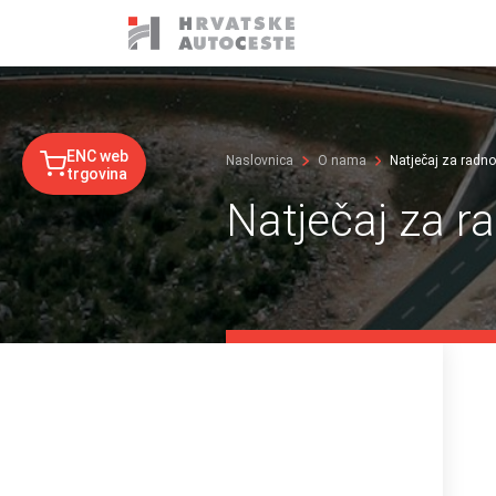
ENC web
Naslovnica
O nama
Natječaj za radn
trgovina
Natječaj za r