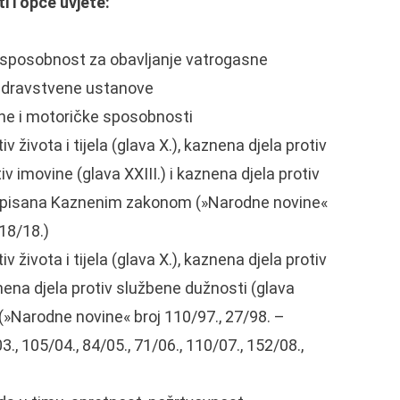
i i opće uvjete:
 sposobnost za obavljanje vatrogasne
 zdravstvene ustanove
ne i motoričke sposobnosti
 života i tijela (glava X.), kaznena djela protiv
iv imovine (glava XXIII.) i kaznena djela protiv
 propisana Kaznenim zakonom (»Narodne novine«
118/18.)
 života i tijela (glava X.), kaznena djela protiv
znena djela protiv službene dužnosti (glava
»Narodne novine« broj 110/97., 27/98. –
3., 105/04., 84/05., 71/06., 110/07., 152/08.,