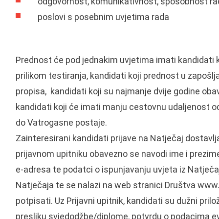
odgovornost, komunikativnost, sposobnost rad
poslovi s posebnim uvjetima rada
Prednost će pod jednakim uvjetima imati kandidati k
prilikom testiranja, kandidati koji prednost u zapošl
propisa, kandidati koji su najmanje dvije godine oba
kandidati koji će imati manju cestovnu udaljenost o
do Vatrogasne postaje.
Zainteresirani kandidati prijave na Natječaj dostavlja
prijavnom upitniku obavezno se navodi ime i prezime
e-adresa te podatci o ispunjavanju uvjeta iz Natječaj
Natječaja te se nalazi na web stranici Društva www.
potpisati. Uz Prijavni upitnik, kandidati su dužni pril
presliku svjedodžbe/diplome, potvrdu o podacima ev