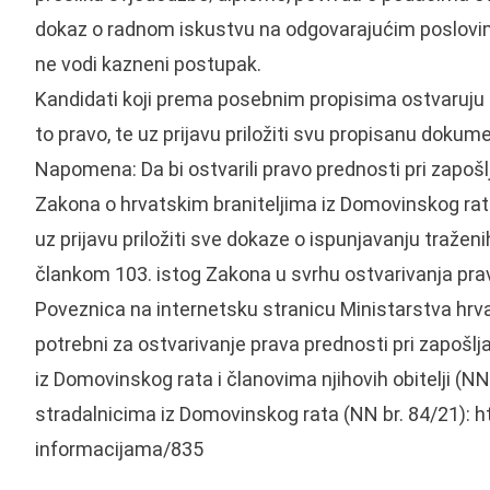
dokaz o radnom iskustvu na odgovarajućim poslovima
ne vodi kazneni postupak.
Kandidati koji prema posebnim propisima ostvaruju p
to pravo, te uz prijavu priložiti svu propisanu dok
Napomena: Da bi ostvarili pravo prednosti pri zapoš
Zakona o hrvatskim braniteljima iz Domovinskog rata i
uz prijavu priložiti sve dokaze o ispunjavanju tražen
člankom 103. istog Zakona u svrhu ostvarivanja prav
Poveznica na internetsku stranicu Ministarstva hrva
potrebni za ostvarivanje prava prednosti pri zapošl
iz Domovinskog rata i članovima njihovih obitelji (NN
stradalnicima iz Domovinskog rata (NN br. 84/21):
h
informacijama/835