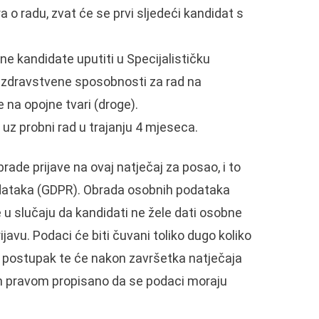
o radu, zvat će se prvi sljedeći kandidat s
ne kandidate uputiti u Specijalističku
a zdravstvene sposobnosti za rad na
 na opojne tvari (droge).
 uz probni rad u trajanju 4 mjeseca.
ade prijave na ovaj natječaj za posao, i to
podataka (GDPR). Obrada osobnih podataka
 u slučaju da kandidati ne žele dati osobne
avu. Podaci će biti čuvani toliko dugo koliko
ki postupak te će nakon završetka natječaja
vnim pravom propisano da se podaci moraju