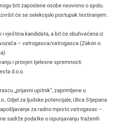
ogu biti zaposlene osobe neovisno o spolu.
zvršit će se selekcijski postupak testiranjem.
 i vještina kandidata, a bit će obuhvaćena iz
e vozača – vatrogasca/vatrogasca (Zakon o
ma)
vanju i provjeri tjelesne spremnosti
sta d.o.o.
ascu „prijavni upitnik“, zaprimljene u
., Odjel za ljudske potencijale, Ulica Stjepana
 zapošljavanje za radno mjesto vatrogasac –
 ne sadrže podatke o ispunjavanju traženih