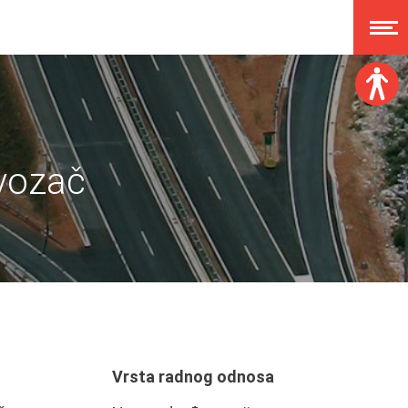
Veličina fonta:
A
A
A
A
 vozač
Disleksija:
Kontrast:
Poništi izmjene
Vrsta radnog odnosa