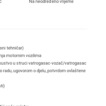
č
Na neodređeno vrijeme
sni tehničar)
janja motornim vozilima
iskustvo u struci vatrogasac-vozač/vatrogasac
radu, ugovorom o djelu, potvrdom ovlaštene
ti)