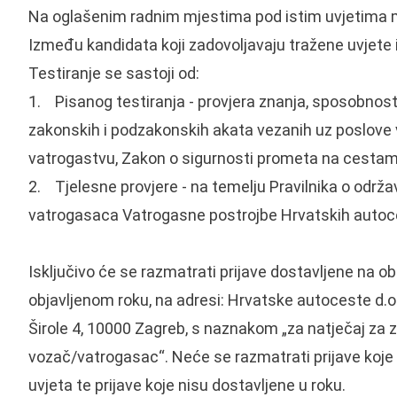
Na oglašenim radnim mjestima pod istim uvjetima m
Između kandidata koji zadovoljavaju tražene uvjete i
Testiranje se sastoji od:
1. Pisanog testiranja - provjera znanja, sposobnosti
zakonskih i podzakonskih akata vezanih uz poslov
vatrogastvu, Zakon o sigurnosti prometa na cesta
2. Tjelesne provjere - na temelju Pravilnika o održa
vatrogasaca Vatrogasne postrojbe Hrvatskih autoce
Isključivo će se razmatrati prijave dostavljene na obr
objavljenom roku, na adresi: Hrvatske autoceste d.o.o
Širole 4, 10000 Zagreb, s naznakom „za natječaj za
vozač/vatrogasac“. Neće se razmatrati prijave koje
uvjeta te prijave koje nisu dostavljene u roku.