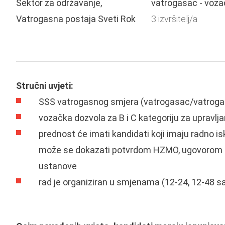
Sektor za održavanje,
vatrogasac - voza
Vatrogasna postaja Sveti Rok
3 izvršitelj/a
Stručni uvjeti:
SSS vatrogasnog smjera (vatrogasac/vatroga
vozačka dozvola za B i C kategoriju za upravl
prednost će imati kandidati koji imaju radno 
može se dokazati potvrdom HZMO, ugovorom o 
ustanove
rad je organiziran u smjenama (12-24, 12-48 sa