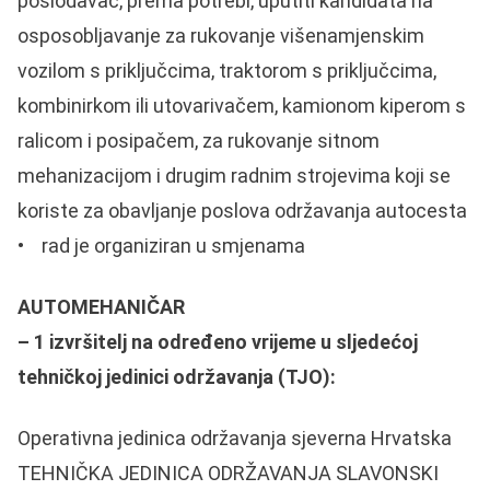
poslodavac, prema potrebi, uputiti kandidata na
osposobljavanje za rukovanje višenamjenskim
vozilom s priključcima, traktorom s priključcima,
kombinirkom ili utovarivačem, kamionom kiperom s
ralicom i posipačem, za rukovanje sitnom
mehanizacijom i drugim radnim strojevima koji se
koriste za obavljanje poslova održavanja autocesta
• rad je organiziran u smjenama
AUTOMEHANIČAR
– 1 izvršitelj na određeno vrijeme u sljedećoj
tehničkoj jedinici održavanja (TJO):
Operativna jedinica održavanja sjeverna Hrvatska
TEHNIČKA JEDINICA ODRŽAVANJA SLAVONSKI