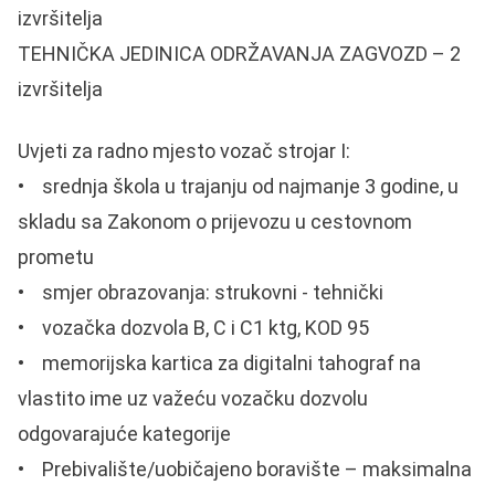
izvršitelja
TEHNIČKA JEDINICA ODRŽAVANJA ZAGVOZD – 2
izvršitelja
Uvjeti za radno mjesto vozač strojar I:
• srednja škola u trajanju od najmanje 3 godine, u
skladu sa Zakonom o prijevozu u cestovnom
prometu
• smjer obrazovanja: strukovni - tehnički
• vozačka dozvola B, C i C1 ktg, KOD 95
• memorijska kartica za digitalni tahograf na
vlastito ime uz važeću vozačku dozvolu
odgovarajuće kategorije
• Prebivalište/uobičajeno boravište – maksimalna