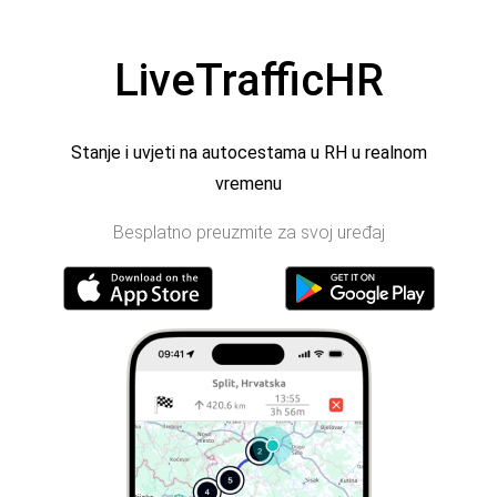
LiveTrafficHR
Stanje i uvjeti na autocestama u RH u realnom
vremenu
Besplatno preuzmite za svoj uređaj