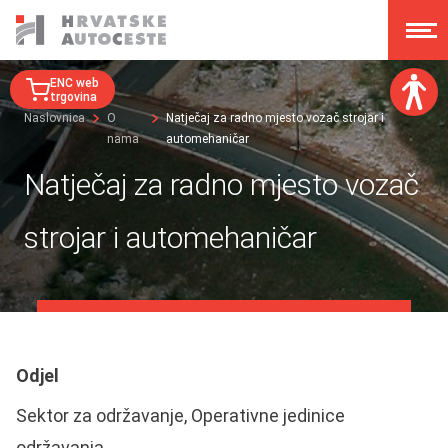
ENC web
trgovina
Naslovnica
O
Natječaj za radno mjesto vozač strojar i
nama
automehaničar
Veličina fonta:
A
A
Natječaj za radno mjesto vozač
A
A
Disleksija:
strojar i automehaničar
Kontrast:
Poništi izmjene
Odjel
Sektor za održavanje, Operativne jedinice
održavanja