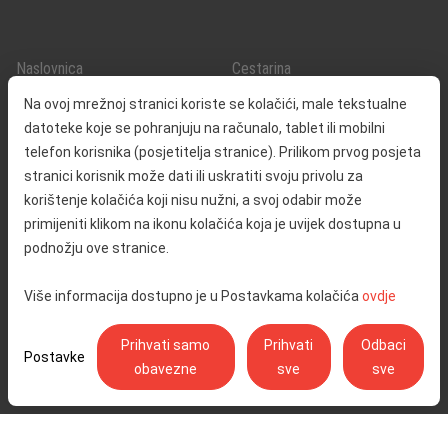
Naslovnica
Cestarina
O nama
Promet i sigurnost
Na ovoj mrežnoj stranici koriste se kolačići, male tekstualne
Kontakt
Servisne informacije
datoteke koje se pohranjuju na računalo, tablet ili mobilni
Reklamacija
telefon korisnika (posjetitelja stranice). Prilikom prvog posjeta
stranici korisnik može dati ili uskratiti svoju privolu za
korištenje kolačića koji nisu nužni, a svoj odabir može
Javna nabava
Izjava o pristupačnosti
primijeniti klikom na ikonu kolačića koja je uvijek dostupna u
Odnosi s javnošću
Pravo na pristup informacijama
podnožju ove stranice.
Društvena odgovornost
Politika privatnosti
Više informacija dostupno je u Postavkama kolačića
ovdje
Postavke kolačića
Prihvati samo
Prihvati
Odbaci
Postavke
obavezne
sve
sve
Ulica Stjepana Širole 4, 10 000 Zagreb - Hrvatske autoceste d.o.o.,