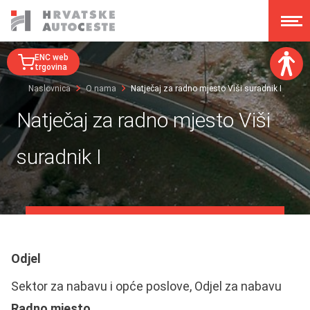
ENC web
trgovina
Naslovnica
O nama
Natječaj za radno mjesto Viši suradnik I
Veličina fonta:
Natječaj za radno mjesto Viši
A
A
A
A
suradnik I
Disleksija:
Kontrast:
Poništi izmjene
Odjel
Sektor za nabavu i opće poslove, Odjel za nabavu
Radno mjesto