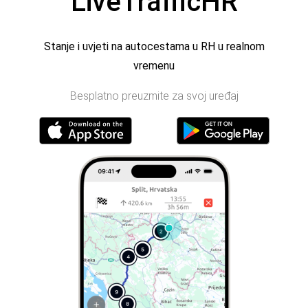
LiveTrafficHR
Stanje i uvjeti na autocestama u RH u realnom
vremenu
Besplatno preuzmite za svoj uređaj