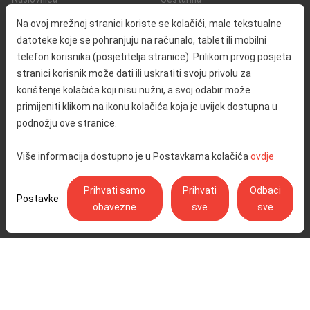
O nama
Promet i sigurnost
Na ovoj mrežnoj stranici koriste se kolačići, male tekstualne
Kontakt
Servisne informacije
datoteke koje se pohranjuju na računalo, tablet ili mobilni
Reklamacija
telefon korisnika (posjetitelja stranice). Prilikom prvog posjeta
stranici korisnik može dati ili uskratiti svoju privolu za
korištenje kolačića koji nisu nužni, a svoj odabir može
Javna nabava
Izjava o pristupačnosti
primijeniti klikom na ikonu kolačića koja je uvijek dostupna u
Odnosi s javnošću
Pravo na pristup informacijama
podnožju ove stranice.
Društvena odgovornost
Politika privatnosti
Više informacija dostupno je u Postavkama kolačića
ovdje
Postavke kolačića
Prihvati samo
Prihvati
Odbaci
Postavke
obavezne
sve
sve
Ulica Stjepana Širole 4, 10 000 Zagreb - Hrvatske autoceste d.o.o.,
OIB: 57500462912
© Copyright 2026. Sva prava pridržana.
Pratite nas na:
YouTube
Instagram