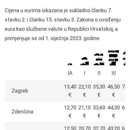
Cijena u eurima iskazana je sukladno članku 7.
stavku 2. i članku 15. stavku 3. Zakona o uvođenju
eura kao službene valute u Republici Hrvatskoj, a
primjenjuje se od 1. siječnja 2023. godine.
IA
I
II
III
I
13,40
22,10
35,30
46,50
71,
Zagreb
€
€
€
€
€
12,70
21,10
33,60
44,30
67,
Zdenčina
€
€
€
€
€
12,50
20,70
32,70
43,20
65,