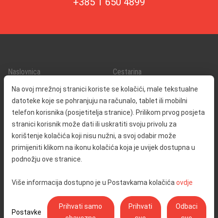
+385 1 650 4899
Naslovnica
Cestarina
O nama
Promet i sigurnost
Na ovoj mrežnoj stranici koriste se kolačići, male tekstualne
Kontakt
Servisne informacije
datoteke koje se pohranjuju na računalo, tablet ili mobilni
Reklamacija
telefon korisnika (posjetitelja stranice). Prilikom prvog posjeta
stranici korisnik može dati ili uskratiti svoju privolu za
korištenje kolačića koji nisu nužni, a svoj odabir može
Javna nabava
Izjava o pristupačnosti
primijeniti klikom na ikonu kolačića koja je uvijek dostupna u
Odnosi s javnošću
Pravo na pristup informacijama
podnožju ove stranice.
Društvena odgovornost
Politika privatnosti
Više informacija dostupno je u Postavkama kolačića
ovdje
Postavke kolačića
Prihvati samo
Prihvati
Odbaci
Postavke