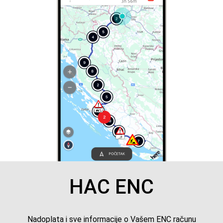
HAC ENC
Nadoplata i sve informacije o Vašem ENC računu