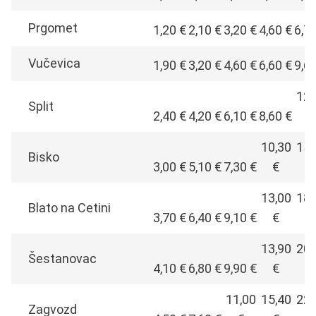
Prgomet
1,20 €
2,10 €
3,20 €
4,60 €
6,7
Vučevica
1,90 €
3,20 €
4,60 €
6,60 €
9,6
12,
Split
2,40 €
4,20 €
6,10 €
8,60 €
€
10,30
15,
Bisko
3,00 €
5,10 €
7,30 €
€
€
13,00
18,
Blato na Cetini
3,70 €
6,40 €
9,10 €
€
€
13,90
20,
Šestanovac
4,10 €
6,80 €
9,90 €
€
€
11,00
15,40
22,
Zagvozd