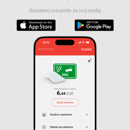
Besplatno preuzmite za svoj uređaj