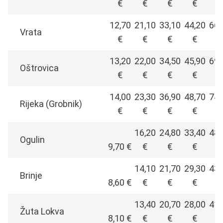
€
€
€
€
€
12,70
21,10
33,10
44,20
66,
Vrata
€
€
€
€
€
13,20
22,00
34,50
45,90
69,
Oštrovica
€
€
€
€
€
14,00
23,30
36,90
48,70
74,
Rijeka (Grobnik)
€
€
€
€
€
16,20
24,80
33,40
48,
Ogulin
9,70 €
€
€
€
€
14,10
21,70
29,30
43,
Brinje
8,60 €
€
€
€
€
13,40
20,70
28,00
41,
Žuta Lokva
8,10 €
€
€
€
€