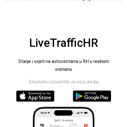
LiveTrafficHR
Stanje i uvjeti na autocestama u RH u realnom
vremenu
Besplatno preuzmite za svoj uređaj