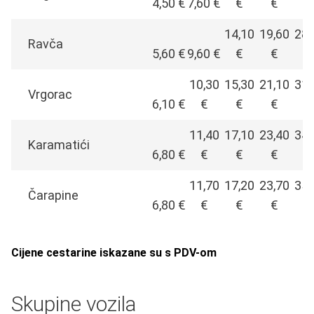
4,50 €
7,60 €
€
€
€
14,10
19,60
28,
Ravča
5,60 €
9,60 €
€
€
€
10,30
15,30
21,10
31,
Vrgorac
6,10 €
€
€
€
€
11,40
17,10
23,40
34,
Karamatići
6,80 €
€
€
€
€
11,70
17,20
23,70
35,
Čarapine
6,80 €
€
€
€
€
Cijene cestarine iskazane su s PDV-om
Skupine vozila