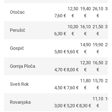
12,50
19,40
26,10
38,
Otočac
7,60 €
€
€
€
€
10,30
16,10
21,50
31,
Perušić
6,30 €
€
€
€
€
14,90
19,90
29,
Gospić
5,80 €
9,60 €
€
€
€
12,30
16,50
24,
Gornja Ploča
4,70 €
8,00 €
€
€
€
11,80
15,70
22,
Sveti Rok
4,50 €
7,60 €
€
€
€
11,10
16,
Rovanjska
3,00 €
5,20 €
8,30 €
€
€