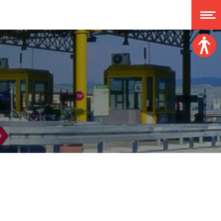
Veličina fonta:
A
A
A
A
Disleksija:
Kontrast:
Poništi izmjene