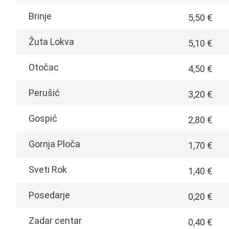
Brinje
5,50 €
Žuta Lokva
5,10 €
Otočac
4,50 €
Perušić
3,20 €
Gospić
2,80 €
Gornja Ploča
1,70 €
Sveti Rok
1,40 €
Posedarje
0,20 €
Zadar centar
0,40 €