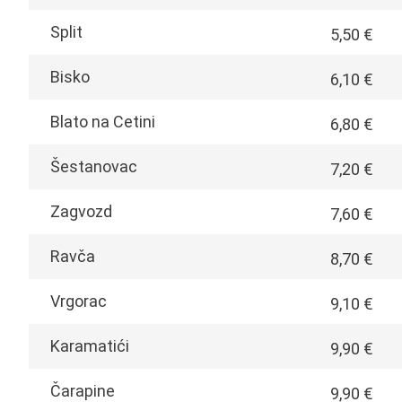
Split
5,50 €
Bisko
6,10 €
Blato na Cetini
6,80 €
Šestanovac
7,20 €
Zagvozd
7,60 €
Ravča
8,70 €
Vrgorac
9,10 €
Karamatići
9,90 €
Čarapine
9,90 €