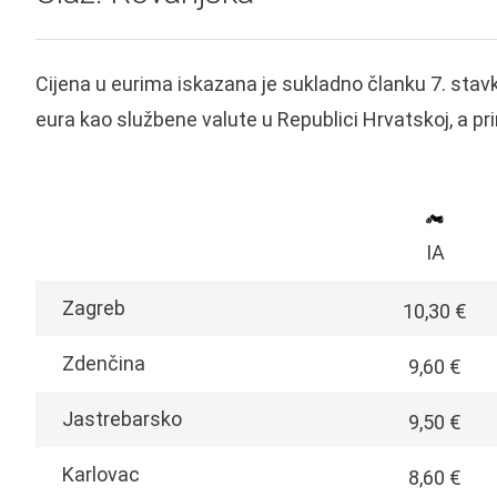
Cijena u eurima iskazana je sukladno članku 7. stavk
eura kao službene valute u Republici Hrvatskoj, a pri
IA
Zagreb
10,30 €
Zdenčina
9,60 €
Jastrebarsko
9,50 €
Karlovac
8,60 €