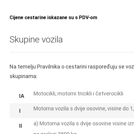
Cijene cestarine iskazane su s PDV-om
Skupine vozila
Na temelju Pravilnika o cestarini raspoređuju se vo
skupinama:
Motocikli, motorni tricikli i četverocikli
Motorna vozila s dvije osovine, visine do 1
a) Motorna vozila s dvije osovine visine 