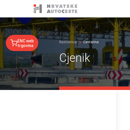
ENC web
Naslovnica
Cestarina
trgovina
Cjenik