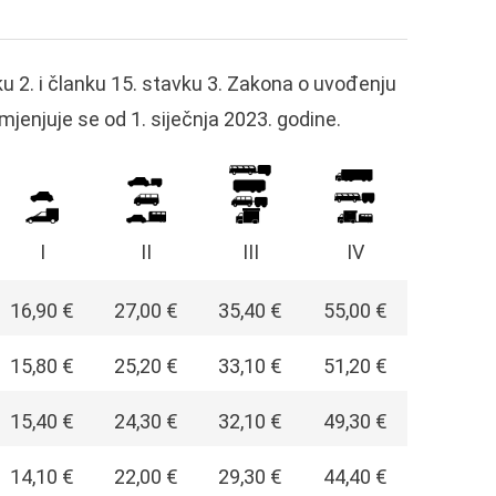
u 2. i članku 15. stavku 3. Zakona o uvođenju
mjenjuje se od 1. siječnja 2023. godine.
I
II
III
IV
16,90 €
27,00 €
35,40 €
55,00 €
15,80 €
25,20 €
33,10 €
51,20 €
15,40 €
24,30 €
32,10 €
49,30 €
14,10 €
22,00 €
29,30 €
44,40 €