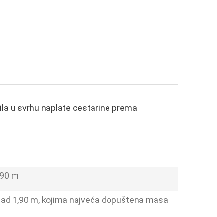
zila u svrhu naplate cestarine prema
,90 m
iznad 1,90 m, kojima najveća dopuštena masa