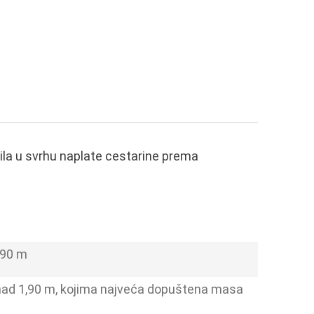
zila u svrhu naplate cestarine prema
,90 m
iznad 1,90 m, kojima najveća dopuštena masa