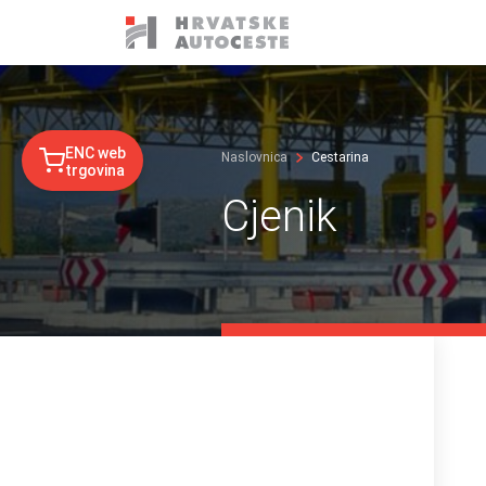
ENC web
Naslovnica
Cestarina
trgovina
Cjenik