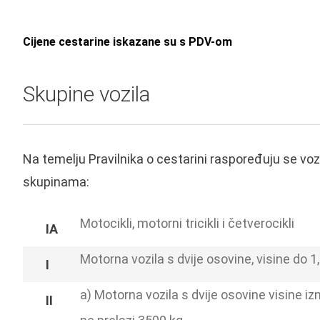
Cijene cestarine iskazane su s PDV-om
Skupine vozila
Na temelju Pravilnika o cestarini raspoređuju se vo
skupinama:
Motocikli, motorni tricikli i četverocikli
Motorna vozila s dvije osovine, visine do 1
a) Motorna vozila s dvije osovine visine 