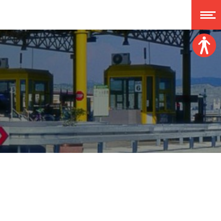
Veličina fonta:
A
A
A
A
Disleksija:
Kontrast:
Poništi izmjene