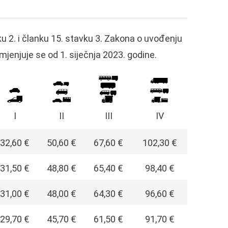
u 2. i članku 15. stavku 3. Zakona o uvođenju
mjenjuje se od 1. siječnja 2023. godine.
I
II
III
IV
32,60 €
50,60 €
67,60 €
102,30 €
31,50 €
48,80 €
65,40 €
98,40 €
31,00 €
48,00 €
64,30 €
96,60 €
29,70 €
45,70 €
61,50 €
91,70 €