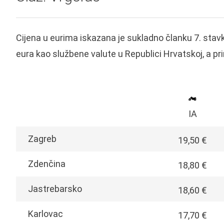
Cijena u eurima iskazana je sukladno članku 7. stavk
eura kao službene valute u Republici Hrvatskoj, a pri
IA
Zagreb
19,50 €
Zdenčina
18,80 €
Jastrebarsko
18,60 €
Karlovac
17,70 €