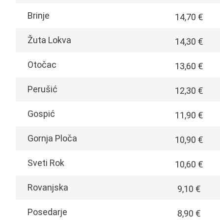
Brinje
14,70 €
Žuta Lokva
14,30 €
Otočac
13,60 €
Perušić
12,30 €
Gospić
11,90 €
Gornja Ploča
10,90 €
Sveti Rok
10,60 €
Rovanjska
9,10 €
Posedarje
8,90 €