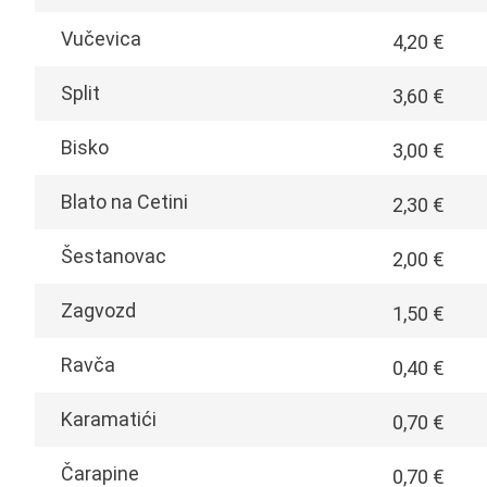
Vučevica
4,20 €
Split
3,60 €
Bisko
3,00 €
Blato na Cetini
2,30 €
Šestanovac
2,00 €
Zagvozd
1,50 €
Ravča
0,40 €
Karamatići
0,70 €
Čarapine
0,70 €