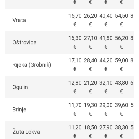
€
€
€
€
€
15,70
26,20
40,40
54,50
81,
Vrata
€
€
€
€
€
16,30
27,10
41,80
56,20
84,
Oštrovica
€
€
€
€
€
17,10
28,40
44,20
59,00
89,
Rijeka (Grobnik)
€
€
€
€
€
12,80
21,20
32,10
43,80
64,
Ogulin
€
€
€
€
€
11,70
19,30
29,00
39,60
58,
Brinje
€
€
€
€
€
11,20
18,50
27,90
38,30
56,
Žuta Lokva
€
€
€
€
€