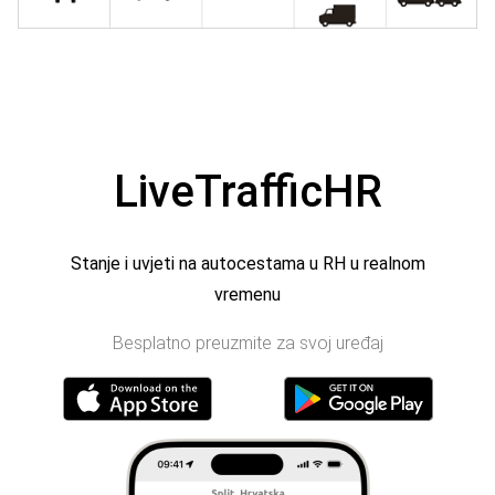
LiveTrafficHR
Stanje i uvjeti na autocestama u RH u realnom
vremenu
Besplatno preuzmite za svoj uređaj