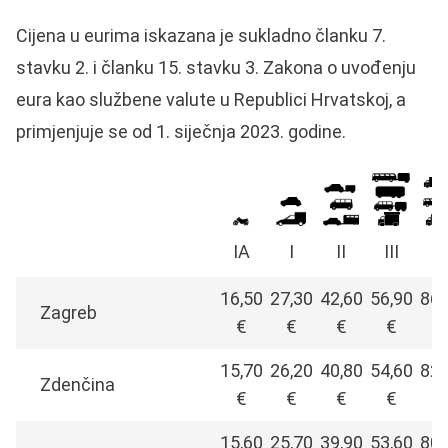
Cijena u eurima iskazana je sukladno članku 7.
stavku 2. i članku 15. stavku 3. Zakona o uvođenju
eura kao službene valute u Republici Hrvatskoj, a
primjenjuje se od 1. siječnja 2023. godine.
IA
I
II
III
I
16,50
27,30
42,60
56,90
86,
Zagreb
€
€
€
€
€
15,70
26,20
40,80
54,60
82,
Zdenčina
€
€
€
€
€
15,60
25,70
39,90
53,60
80,