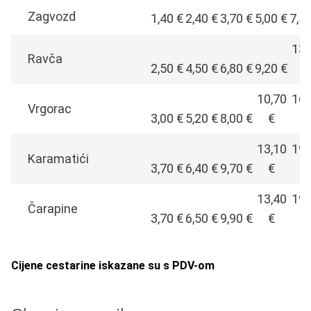
Zagvozd
1,40 €
2,40 €
3,70 €
5,00 €
7,5
13,
Ravča
2,50 €
4,50 €
6,80 €
9,20 €
€
10,70
16,
Vrgorac
3,00 €
5,20 €
8,00 €
€
€
13,10
19,
Karamatići
3,70 €
6,40 €
9,70 €
€
€
13,40
19,
Čarapine
3,70 €
6,50 €
9,90 €
€
€
Cijene cestarine iskazane su s PDV-om