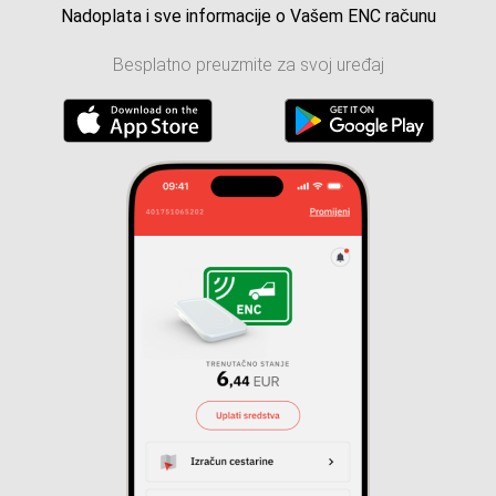
Nadoplata i sve informacije o Vašem ENC računu
Besplatno preuzmite za svoj uređaj