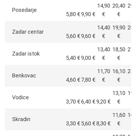
14,90
20,40
29,
Posedarje
5,80 €
9,90 €
€
€
€
14,40
19,90
28,
Zadar centar
5,60 €
9,60 €
€
€
€
13,40
18,50
27,
Zadar istok
5,40 €
9,00 €
€
€
€
11,70
16,10
23,
Benkovac
4,60 €
7,80 €
€
€
€
13,10
19,
Vodice
3,70 €
6,40 €
9,20 €
€
€
11,60
16,
Skradin
3,30 €
5,60 €
8,30 €
€
€