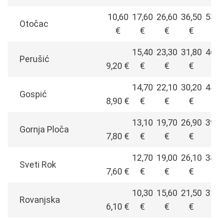
10,60
17,60
26,60
36,50
53,
Otočac
€
€
€
€
€
15,40
23,30
31,80
46,
Perušić
9,20 €
€
€
€
€
14,70
22,10
30,20
44,
Gospić
8,90 €
€
€
€
€
13,10
19,70
26,90
39,
Gornja Ploča
7,80 €
€
€
€
€
12,70
19,00
26,10
38,
Sveti Rok
7,60 €
€
€
€
€
10,30
15,60
21,50
31,
Rovanjska
6,10 €
€
€
€
€