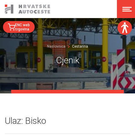
ENC web
trgovina
Veličina fonta:
Naslovnica
Cestarina
A
A
A
A
Cjenik
Disleksija:
Kontrast:
Poništi izmjene
Ulaz: Bisko