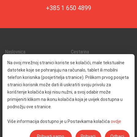
+385 1 650 4899
Naslovnica
Cestarina
O nama
Promet i sigurnost
Na ovoj mrežnoj stranici koriste se kolačići, male tekstualne
Kontakt
Servisne informacije
datoteke koje se pohranjuju na računalo, tablet ili mobilni
Reklamacija
telefon korisnika (posjetitelja stranice). Prilikom prvog posjeta
stranici korisnik može dati ili uskratiti svoju privolu za
korištenje kolačića koji nisu nužni, a svoj odabir može
Javna nabava
Izjava o pristupačnosti
primijeniti klikom na ikonu kolačića koja je uvijek dostupna u
Odnosi s javnošću
Pravo na pristup informacijama
podnožju ove stranice.
Društvena odgovornost
Politika privatnosti
Više informacija dostupno je u Postavkama kolačića
ovdje
Postavke kolačića
Prihvati samo
Prihvati
Odbaci